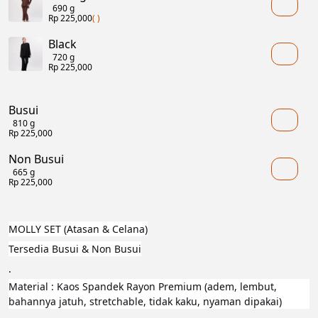
690 g
Rp 225,000
( )
Black
720 g
Rp 225,000
Busui
810 g
Rp 225,000
Non Busui
665 g
Rp 225,000
MOLLY SET (Atasan & Celana)
Tersedia Busui & Non Busui
.
Material : Kaos Spandek Rayon Premium (adem, lembut, 
bahannya jatuh, stretchable, tidak kaku, nyaman dipakai)