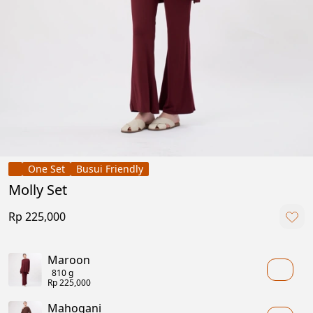
One Set
Busui Friendly
Molly Set
Rp 225,000
Maroon
810 g
Rp 225,000
Mahogani