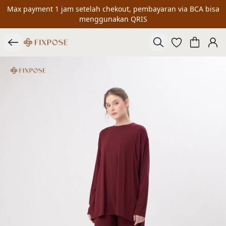
Max payment 1 jam setelah chekout, pembayaran via BCA bisa
menggunakan QRIS