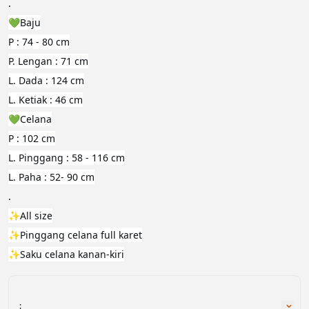
.
💚Baju
P : 74 - 80 cm
P. Lengan : 71 cm
L. Dada : 124 cm
L. Ketiak : 46 cm
💚Celana
P : 102 cm
L. Pinggang : 58 - 116 cm
L. Paha : 52- 90 cm
.
✨All size
✨Pinggang celana full karet
✨Saku celana kanan-kiri
: