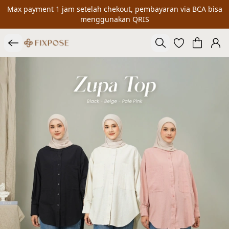
Max payment 1 jam setelah chekout, pembayaran via BCA bisa
menggunakan QRIS