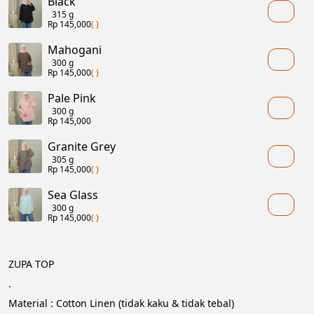
Black
315 g
Rp 145,000
( )
Mahogani
300 g
Rp 145,000
( )
Pale Pink
300 g
Rp 145,000
Granite Grey
305 g
Rp 145,000
( )
Sea Glass
300 g
Rp 145,000
( )
ZUPA TOP
.
Material : Cotton Linen (tidak kaku & tidak tebal)