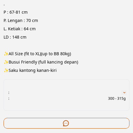
.
P : 67-81 cm
P. Lengan : 70 cm
L. Ketiak : 64 cm
LD : 148 cm
✨All Size (fit to XL)(up to BB 80kg)
✨Busui Friendly (full kancing depan)
✨Saku kantong kanan-kiri
:
:
300 - 315g